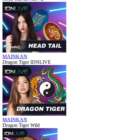
MAINKAN
Dragon Tiger IDNLIVE
MAINKAN
Dragon Tiger Wild