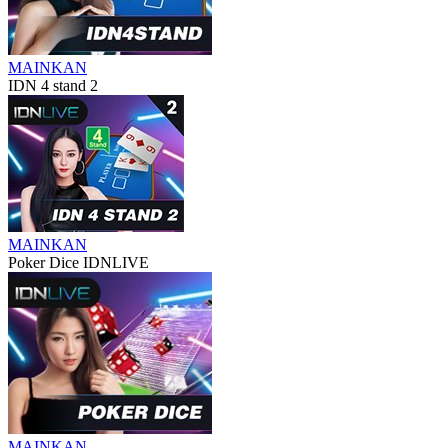
MAINKAN
IDN 4 stand 2
MAINKAN
Poker Dice IDNLIVE
MAINKAN