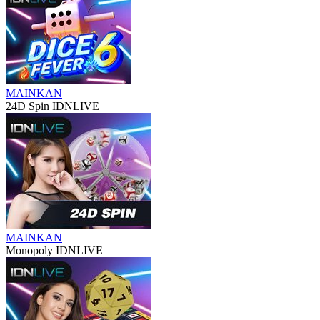
MAINKAN
24D Spin IDNLIVE
MAINKAN
Monopoly IDNLIVE