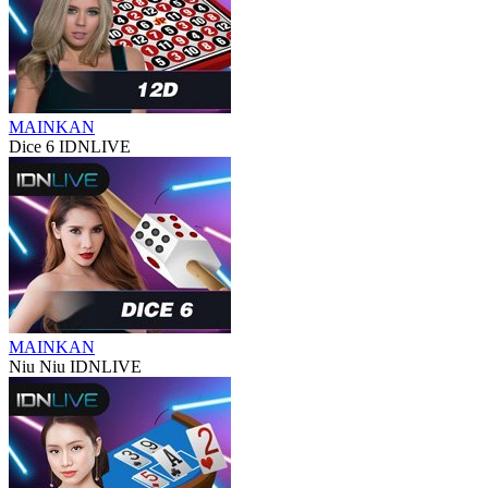
MAINKAN
Dice 6 IDNLIVE
MAINKAN
Niu Niu IDNLIVE