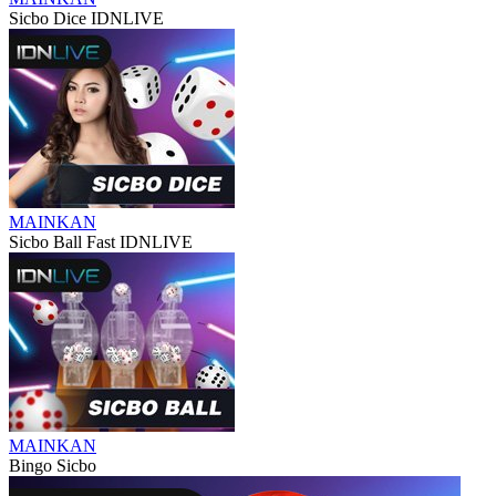
Sicbo Dice IDNLIVE
MAINKAN
Sicbo Ball Fast IDNLIVE
MAINKAN
Bingo Sicbo