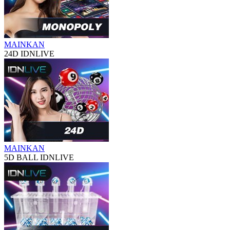
MAINKAN
24D IDNLIVE
MAINKAN
5D BALL IDNLIVE