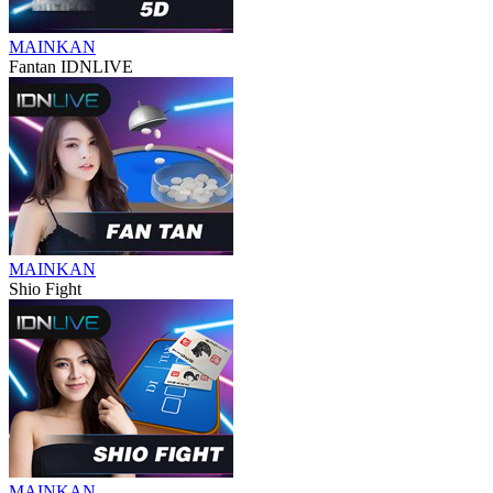
MAINKAN
Fantan IDNLIVE
MAINKAN
Shio Fight
MAINKAN