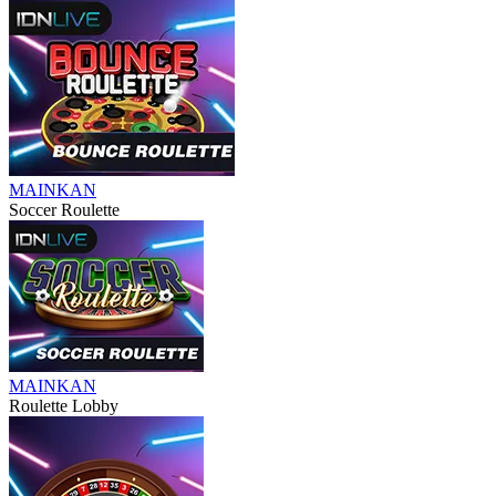
MAINKAN
Soccer Roulette
MAINKAN
Roulette Lobby