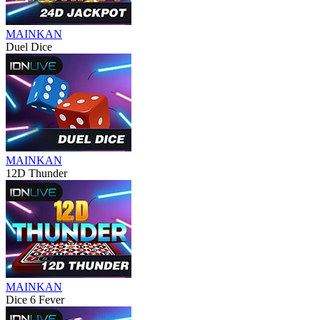
MAINKAN
Duel Dice
MAINKAN
12D Thunder
MAINKAN
Dice 6 Fever