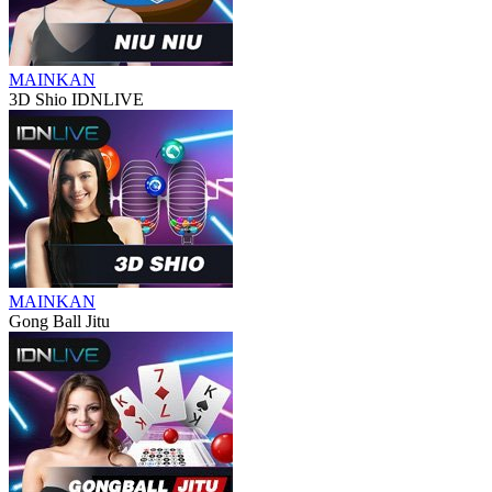
MAINKAN
3D Shio IDNLIVE
MAINKAN
Gong Ball Jitu