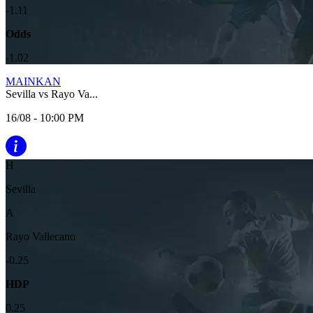
-1.11
Odds
-1.02
MAINKAN
Sevilla vs Rayo Va...
16/08 - 10:00 PM
H
Sevilla
A
Rayo Vallecano
-0.25
HDP
0.25