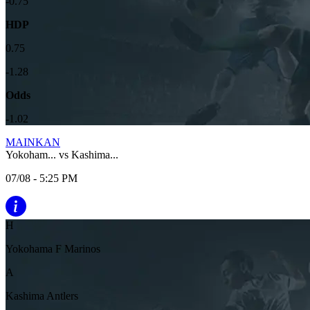
-0.75
HDP
0.75
-1.28
Odds
-1.02
MAINKAN
Yokoham... vs Kashima...
07/08 - 5:25 PM
H
Yokohama F Marinos
A
Kashima Antlers