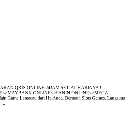
RAN QRIS ONLINE 24JAM SETIAP HARINYA ! ..
INE<>MAYBANK ONLINE<>PANIN ONLINE<>MEGA
ain Game Lemacau dari Hp Anda. Bermain Slots Games, Langsung
!! ..