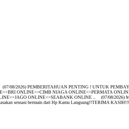
..
(07/08/2026)
PEMBERITAHUAN PENTING ! UNTUK PEMBAYA
NE<>BRI ONLINE<>CIMB NIAGA ONLINE<>PERMATA ONL
NLINE<>JAGO ONLINE<>SEABANK ONLINE ..
(07/08/2026)
M
 Rasakan sensasi bermain dari Hp Kamu Langsung!!TERIMA KASIH!!