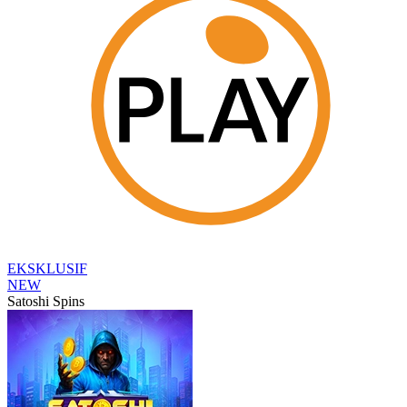
EKSKLUSIF
NEW
Satoshi Spins