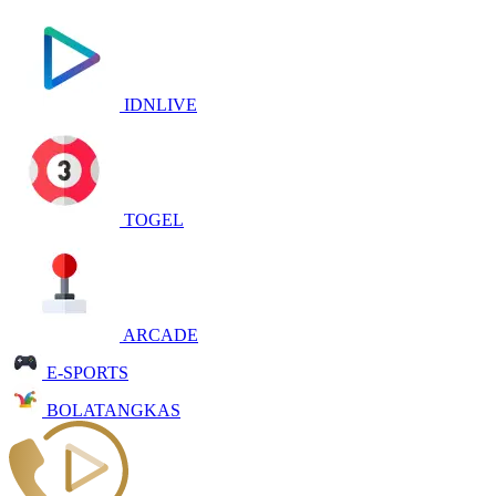
IDNLIVE
TOGEL
ARCADE
E-SPORTS
BOLATANGKAS