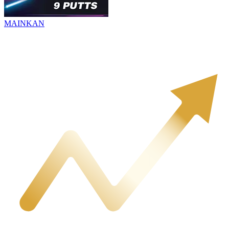
MAINKAN