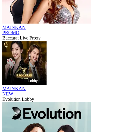
MAINKAN
PROMO
Baccarat Live Proxy
MAINKAN
NEW
Evolution Lobby