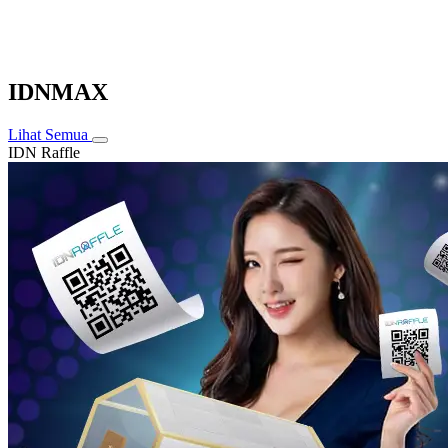
IDNMAX
Lihat Semua
IDN Raffle