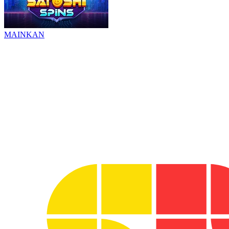
MAINKAN