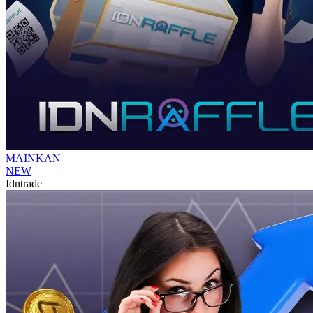
MAINKAN
NEW
Idntrade