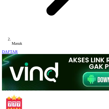
Masuk
DAFTAR