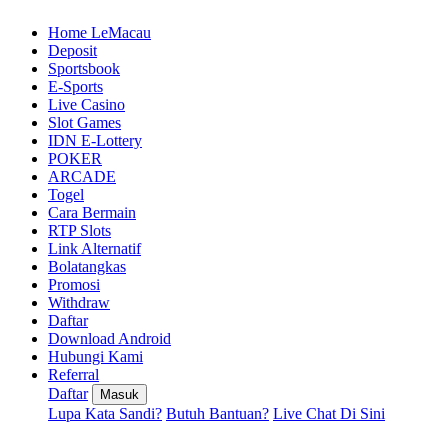
Home LeMacau
Deposit
Sportsbook
E-Sports
Live Casino
Slot Games
IDN E-Lottery
POKER
ARCADE
Togel
Cara Bermain
RTP Slots
Link Alternatif
Bolatangkas
Promosi
Withdraw
Daftar
Download Android
Hubungi Kami
Referral
Daftar
Masuk
Lupa Kata Sandi?
Butuh Bantuan?
Live Chat Di Sini