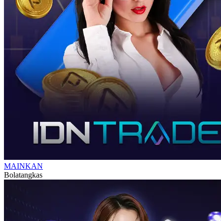
MAINKAN
Bolatangkas