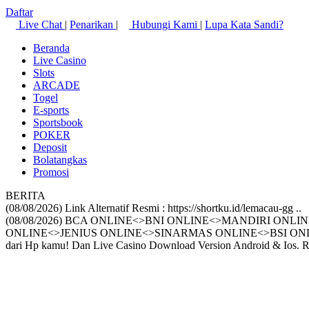
Daftar
Live Chat
|
Penarikan
|
Hubungi Kami
|
Lupa Kata Sandi?
Beranda
Live Casino
Slots
ARCADE
Togel
E-sports
Sportsbook
POKER
Deposit
Bolatangkas
Promosi
BERITA
(08/08/2026)
Link Alternatif Resmi : https://shortku.id/lemacau-gg 
(08/08/2026)
BCA ONLINE<>BNI ONLINE<>MANDIRI ONLI
ONLINE<>JENIUS ONLINE<>SINARMAS ONLINE<>BSI O
dari Hp kamu! Dan Live Casino Download Version Android & Ios.