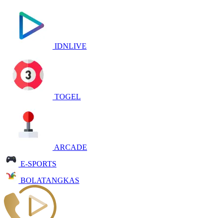
IDNLIVE
TOGEL
ARCADE
E-SPORTS
BOLATANGKAS