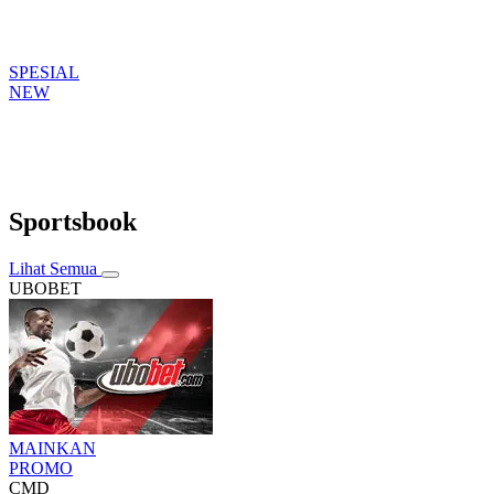
SPESIAL
NEW
Sportsbook
Lihat Semua
UBOBET
MAINKAN
PROMO
CMD