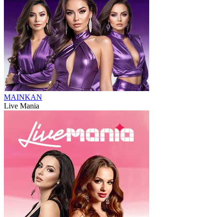
MAINKAN
Live Mania