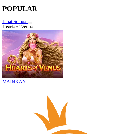
POPULAR
Lihat Semua
Hearts of Venus
MAINKAN