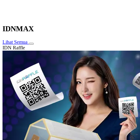
IDNMAX
Lihat Semua
IDN Raffle