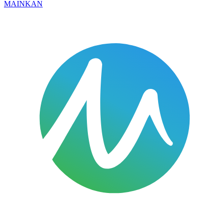
MAINKAN