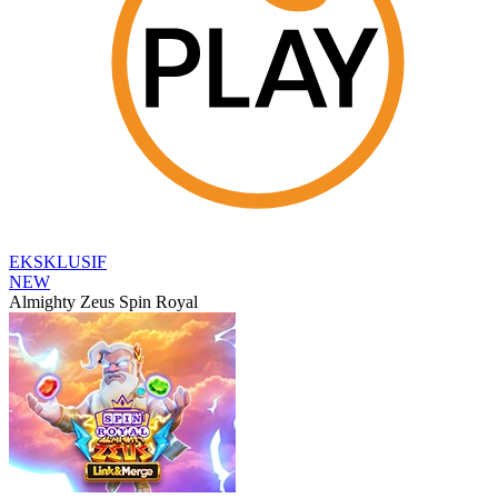
EKSKLUSIF
NEW
Almighty Zeus Spin Royal