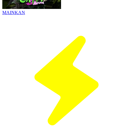
MAINKAN