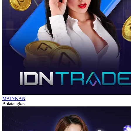
MAINKAN
Bolatangkas