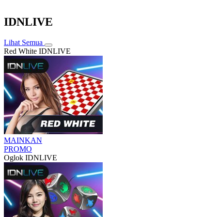
IDNLIVE
Lihat Semua
Red White IDNLIVE
MAINKAN
PROMO
Oglok IDNLIVE